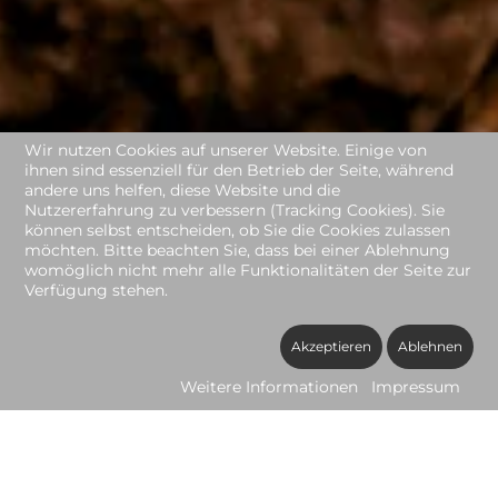
Wir nutzen Cookies auf unserer Website. Einige von
ihnen sind essenziell für den Betrieb der Seite, während
andere uns helfen, diese Website und die
Nutzererfahrung zu verbessern (Tracking Cookies). Sie
können selbst entscheiden, ob Sie die Cookies zulassen
möchten. Bitte beachten Sie, dass bei einer Ablehnung
womöglich nicht mehr alle Funktionalitäten der Seite zur
Verfügung stehen.
Akzeptieren
Ablehnen
Weitere Informationen
Impressum
Depoteröffnung