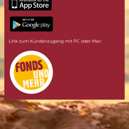
Moderne Technik und App
Link zum Kundenzugang mit PC oder Mac: