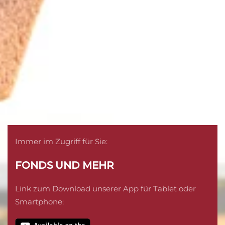
Immer im Zugriff für Sie:
FONDS UND MEHR
Link zum Download unserer App für Tablet oder
Smartphone: